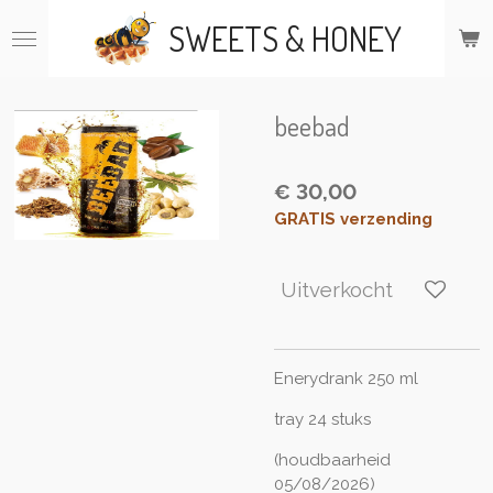
Ga
SWEETS & HONEY
direct
naar
de
hoofdinhoud
beebad
€ 30,00
GRATIS verzending
Uitverkocht
Enerydrank 250 ml
tray 24 stuks
(houdbaarheid
05/08/2026)