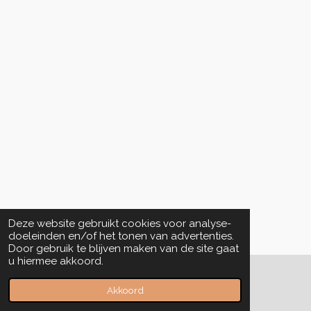
Deze website gebruikt cookies voor analyse-
doeleinden en/of het tonen van advertenties.
Door gebruik te blijven maken van de site gaat
u hiermee akkoord.
© 2022 - 2026 sweets & honey
Akkoord