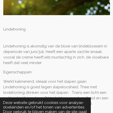
Lindehoning
Lindehoning is akomstig van de bloei van lindebloesem in
deperiode van juni/juli. Heeft een aparte zachte smaak,
vooral de creme heeft iets muntachtig in zich, de vloeibare
heeft dat veel minder.
Eigenschappen:
Werkt kalmerend, ideaal voor het slapen gaan.
Lindehoning is goed tegen slapeloosheid. Thee met
lindehoning drinken voor het slapen. . Tvens een licht een
antibacteriële werking. Dit helpt tegen verkoudheid en een
Deze website gebruikt cookies voor analyse-
zere keel, dit zowel verzachtend als ontsmettend.
doeleinden en/of het tonen van advertenties.
Door gebruik te blijven maken van de site gaat