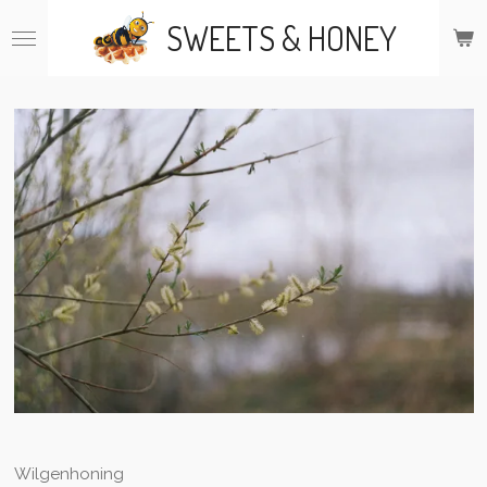
Ga
SWEETS & HONEY
direct
naar
de
hoofdinhoud
Wilgenhoning